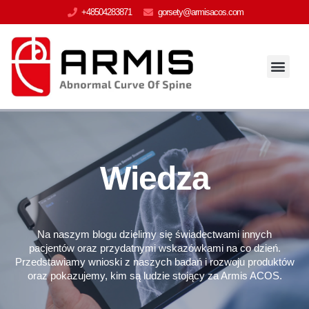
+48504283871
gorsety@armisacos.com
Strona Główna
Dla pacjenta
Wiedza
Na naszym blogu dzielimy się świadectwami innych
pacjentów oraz przydatnymi wskazówkami na co dzień.
Przedstawiamy wnioski z naszych badań i rozwoju produktów
oraz pokazujemy, kim są ludzie stojący za Armis ACOS.